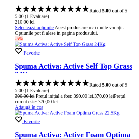
Rated
5.00
out of 5
5.00
(
1
Evaluare
)
210,00
lei
Selectează opțiunile
Acest produs are mai multe variații.
Opțiunile pot fi alese în pagina produsului.
-5%
Favorite
Spuma Activa: Active Self Top Grass
24Kg
Rated
5.00
out of 5
5.00
(
1
Evaluare
)
390,00
lei
Prețul inițial a fost: 390,00 lei.
370,00
lei
Prețul
curent este: 370,00 lei.
Adaugă în coș
Favorite
Spuma Activa: Active Foam Optima