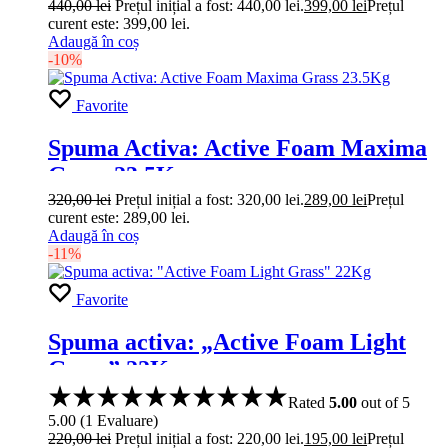
440,00
lei
Prețul inițial a fost: 440,00 lei.
399,00
lei
Prețul
curent este: 399,00 lei.
Adaugă în coș
-10%
Favorite
Spuma Activa: Active Foam Maxima
Grass 23.5Kg
320,00
lei
Prețul inițial a fost: 320,00 lei.
289,00
lei
Prețul
curent este: 289,00 lei.
Adaugă în coș
-11%
Favorite
Spuma activa: „Active Foam Light
Grass” 22Kg
Rated
5.00
out of 5
5.00
(
1
Evaluare
)
220,00
lei
Prețul inițial a fost: 220,00 lei.
195,00
lei
Prețul