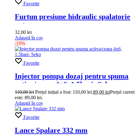
Favorite
Furtun presiune hidraulic spalatorie
auto
32,00
lei
Adaugă în coș
-19%
Favorite
Injector pompa dozaj pentru spuma
activa/ceara 4×6, 1.5bari- Seko
110,00
lei
Prețul inițial a fost: 110,00 lei.
89,00
lei
Prețul curent
este: 89,00 lei.
Adaugă în coș
Favorite
Lance Spalare 332 mm