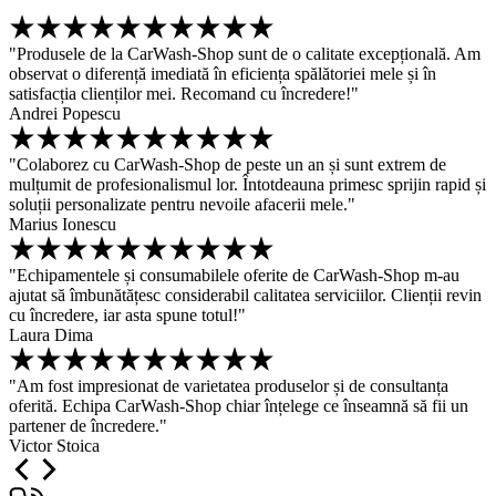
"Produsele de la CarWash-Shop sunt de o calitate excepțională. Am
observat o diferență imediată în eficiența spălătoriei mele și în
satisfacția clienților mei. Recomand cu încredere!"
Andrei Popescu
"Colaborez cu CarWash-Shop de peste un an și sunt extrem de
mulțumit de profesionalismul lor. Întotdeauna primesc sprijin rapid și
soluții personalizate pentru nevoile afacerii mele."
Marius Ionescu
"Echipamentele și consumabilele oferite de CarWash-Shop m-au
ajutat să îmbunătățesc considerabil calitatea serviciilor. Clienții revin
cu încredere, iar asta spune totul!"
Laura Dima
"Am fost impresionat de varietatea produselor și de consultanța
oferită. Echipa CarWash-Shop chiar înțelege ce înseamnă să fii un
partener de încredere."
Victor Stoica