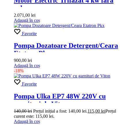
Motor Electric Trifazat 4 kw fara
arbore
2.071,00
lei
Adaugă în coș
Favorite
Pompa Dozatoare Detergent/Ceara
Etatron Pkx
900,00
lei
Adaugă în coș
-18%
Favorite
Pompa Ulka EP7 48W 220V cu
garnituri de Viton
140,00
lei
Prețul inițial a fost: 140,00 lei.
115,00
lei
Prețul
curent este: 115,00 lei.
Adaugă în coș