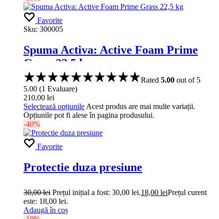
Favorite
Sku:
300005
Spuma Activa: Active Foam Prime
Grass 22,5 kg
Rated
5.00
out of 5
5.00
(
1
Evaluare
)
210,00
lei
Selectează opțiunile
Acest produs are mai multe variații.
Opțiunile pot fi alese în pagina produsului.
-40%
Favorite
Protectie duza presiune
30,00
lei
Prețul inițial a fost: 30,00 lei.
18,00
lei
Prețul curent
este: 18,00 lei.
Adaugă în coș
-10%