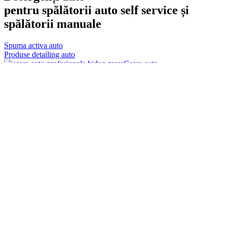
pentru spălătorii auto self service și
spălătorii manuale
Spuma activa auto
Produse detailing auto
Ceara auto
Echipamente spalatorii auto
Spuma activa auto
Vezi tot
Vezi toate produsele
Spumă activă cu putere mare de curățare, concepută pentru spălătorii
auto și rezultate constante în utilizare profesională.
-10%
Favorite
Sku:
300005
Spuma Activa: Active Foam Prime
Grass 22,5 kg