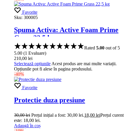
Favorite
Sku:
300005
Spuma Activa: Active Foam Prime
Grass 22,5 kg
Rated
5.00
out of 5
5.00
(
1
Evaluare
)
210,00
lei
Selectează opțiunile
Acest produs are mai multe variații.
Opțiunile pot fi alese în pagina produsului.
-40%
Favorite
Protectie duza presiune
30,00
lei
Prețul inițial a fost: 30,00 lei.
18,00
lei
Prețul curent
este: 18,00 lei.
Adaugă în coș
-10%