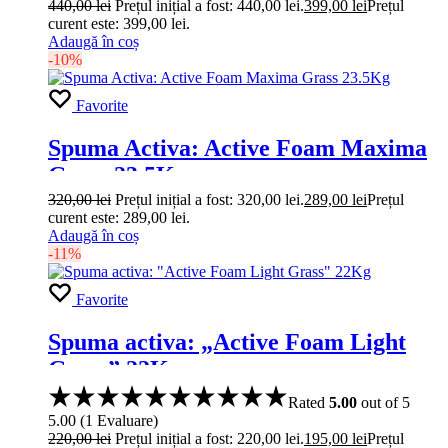
440,00
lei
Prețul inițial a fost: 440,00 lei.
399,00
lei
Prețul
curent este: 399,00 lei.
Adaugă în coș
-10%
Favorite
Spuma Activa: Active Foam Maxima
Grass 23.5Kg
320,00
lei
Prețul inițial a fost: 320,00 lei.
289,00
lei
Prețul
curent este: 289,00 lei.
Adaugă în coș
-11%
Favorite
Spuma activa: „Active Foam Light
Grass” 22Kg
Rated
5.00
out of 5
5.00
(
1
Evaluare
)
220,00
lei
Prețul inițial a fost: 220,00 lei.
195,00
lei
Prețul