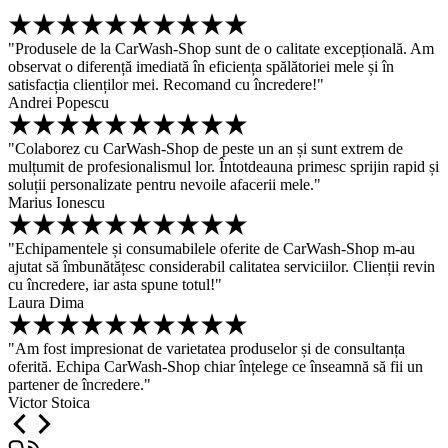
"Produsele de la CarWash-Shop sunt de o calitate excepțională. Am
observat o diferență imediată în eficiența spălătoriei mele și în
satisfacția clienților mei. Recomand cu încredere!"
Andrei Popescu
"Colaborez cu CarWash-Shop de peste un an și sunt extrem de
mulțumit de profesionalismul lor. Întotdeauna primesc sprijin rapid și
soluții personalizate pentru nevoile afacerii mele."
Marius Ionescu
"Echipamentele și consumabilele oferite de CarWash-Shop m-au
ajutat să îmbunătățesc considerabil calitatea serviciilor. Clienții revin
cu încredere, iar asta spune totul!"
Laura Dima
"Am fost impresionat de varietatea produselor și de consultanța
oferită. Echipa CarWash-Shop chiar înțelege ce înseamnă să fii un
partener de încredere."
Victor Stoica