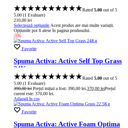
Rated
5.00
out of 5
5.00
(
1
Evaluare
)
210,00
lei
Selectează opțiunile
Acest produs are mai multe variații.
Opțiunile pot fi alese în pagina produsului.
-5%
Favorite
Spuma Activa: Active Self Top Grass
24Kg
Rated
5.00
out of 5
5.00
(
1
Evaluare
)
390,00
lei
Prețul inițial a fost: 390,00 lei.
370,00
lei
Prețul
curent este: 370,00 lei.
Adaugă în coș
Favorite
Spuma Activa: Active Foam Optima