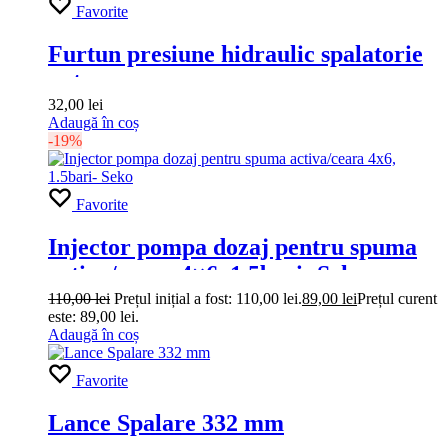
Favorite
Furtun presiune hidraulic spalatorie
auto
32,00
lei
Adaugă în coș
-19%
Favorite
Injector pompa dozaj pentru spuma
activa/ceara 4×6, 1.5bari- Seko
110,00
lei
Prețul inițial a fost: 110,00 lei.
89,00
lei
Prețul curent
este: 89,00 lei.
Adaugă în coș
Favorite
Lance Spalare 332 mm