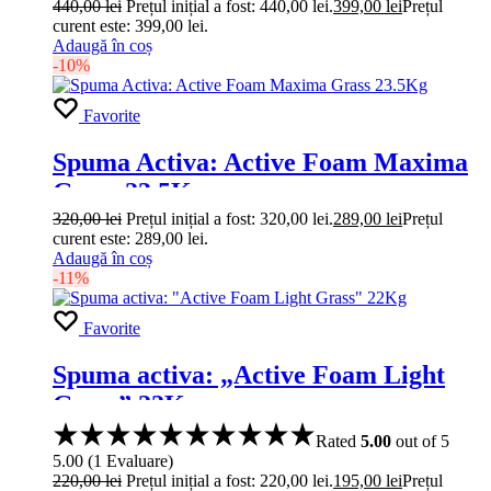
440,00
lei
Prețul inițial a fost: 440,00 lei.
399,00
lei
Prețul
curent este: 399,00 lei.
Adaugă în coș
-10%
Favorite
Spuma Activa: Active Foam Maxima
Grass 23.5Kg
320,00
lei
Prețul inițial a fost: 320,00 lei.
289,00
lei
Prețul
curent este: 289,00 lei.
Adaugă în coș
-11%
Favorite
Spuma activa: „Active Foam Light
Grass” 22Kg
Rated
5.00
out of 5
5.00
(
1
Evaluare
)
220,00
lei
Prețul inițial a fost: 220,00 lei.
195,00
lei
Prețul