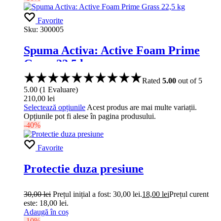
Favorite
Sku:
300005
Spuma Activa: Active Foam Prime
Grass 22,5 kg
Rated
5.00
out of 5
5.00
(
1
Evaluare
)
210,00
lei
Selectează opțiunile
Acest produs are mai multe variații.
Opțiunile pot fi alese în pagina produsului.
-40%
Favorite
Protectie duza presiune
30,00
lei
Prețul inițial a fost: 30,00 lei.
18,00
lei
Prețul curent
este: 18,00 lei.
Adaugă în coș
-10%