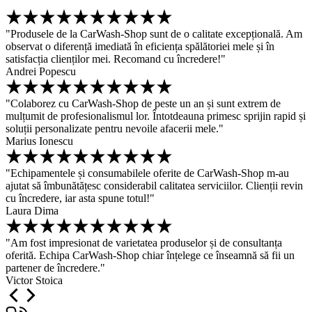
"Produsele de la CarWash-Shop sunt de o calitate excepțională. Am
observat o diferență imediată în eficiența spălătoriei mele și în
satisfacția clienților mei. Recomand cu încredere!"
Andrei Popescu
"Colaborez cu CarWash-Shop de peste un an și sunt extrem de
mulțumit de profesionalismul lor. Întotdeauna primesc sprijin rapid și
soluții personalizate pentru nevoile afacerii mele."
Marius Ionescu
"Echipamentele și consumabilele oferite de CarWash-Shop m-au
ajutat să îmbunătățesc considerabil calitatea serviciilor. Clienții revin
cu încredere, iar asta spune totul!"
Laura Dima
"Am fost impresionat de varietatea produselor și de consultanța
oferită. Echipa CarWash-Shop chiar înțelege ce înseamnă să fii un
partener de încredere."
Victor Stoica