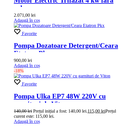
Motor Electric Trifazat 4 kw fara
arbore
2.071,00
lei
Adaugă în coș
Favorite
Pompa Dozatoare Detergent/Ceara
Etatron Pkx
900,00
lei
Adaugă în coș
-18%
Favorite
Pompa Ulka EP7 48W 220V cu
garnituri de Viton
140,00
lei
Prețul inițial a fost: 140,00 lei.
115,00
lei
Prețul
curent este: 115,00 lei.
Adaugă în coș