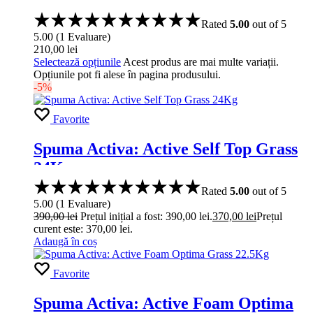
Rated
5.00
out of 5
5.00
(
1
Evaluare
)
210,00
lei
Selectează opțiunile
Acest produs are mai multe variații.
Opțiunile pot fi alese în pagina produsului.
-5%
Favorite
Spuma Activa: Active Self Top Grass
24Kg
Rated
5.00
out of 5
5.00
(
1
Evaluare
)
390,00
lei
Prețul inițial a fost: 390,00 lei.
370,00
lei
Prețul
curent este: 370,00 lei.
Adaugă în coș
Favorite
Spuma Activa: Active Foam Optima