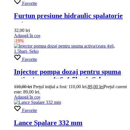
Favorite
Furtun presiune hidraulic spalatorie
auto
32,00
lei
Adaugă în coș
-19%
Favorite
Injector pompa dozaj pentru spuma
activa/ceara 4×6, 1.5bari- Seko
110,00
lei
Prețul inițial a fost: 110,00 lei.
89,00
lei
Prețul curent
este: 89,00 lei.
Adaugă în coș
Favorite
Lance Spalare 332 mm