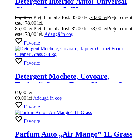
Detergent Interior Auto: Universal
Cleaner Grass 5.4Kg
85,00
lei
Prețul inițial a fost: 85,00 lei.
78,00
lei
Prețul curent
este: 78,00 lei.
85,00
lei
Prețul inițial a fost: 85,00 lei.
78,00
lei
Prețul curent
este: 78,00 lei.
Adaugă în coș
Favorite
Favorite
Detergent Mochete, Covoare,
Tapiterii Carpet Foam Cleaner Grass
5.4 kg
69,00
lei
69,00
lei
Adaugă în coș
Favorite
Favorite
Parfum Auto „Air Mango” 1L Grass