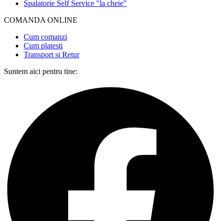
Spalatorie Self Service "la cheie"
COMANDA ONLINE​
Cum comanzi
Cum platesti
Transport si Retur
Suntem aici pentru tine: