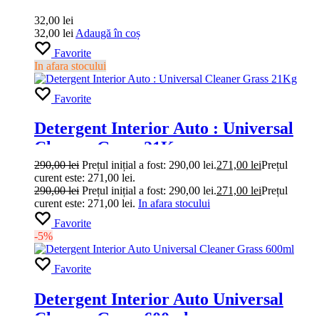
„Leather Cleaner Conditioner”
600ml Grass
32,00
lei
32,00
lei
Adaugă în coș
Favorite
In afara stocului
Favorite
Detergent Interior Auto : Universal
Cleaner Grass 21Kg
290,00
lei
Prețul inițial a fost: 290,00 lei.
271,00
lei
Prețul
curent este: 271,00 lei.
290,00
lei
Prețul inițial a fost: 290,00 lei.
271,00
lei
Prețul
curent este: 271,00 lei.
In afara stocului
Favorite
-5%
Favorite
Detergent Interior Auto Universal
Cleaner Grass 600ml