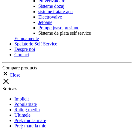
Pulverizatoare
Sisteme dozaj
sisteme tratare apa
Electrovalve
Jetoane
Pompe joase presiune
Sisteme de plata self service
Echipamente
Spalatorie Self Service
Despre noi
Contact
Compare products
Close
Sorteaza
Implicit
Popularitate
Rating mediu
Ultimele
Preț: mic la mare
Preț: mare la mic