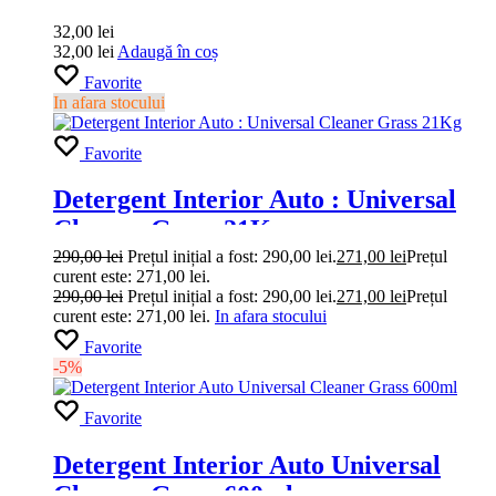
„Leather Cleaner Conditioner”
600ml Grass
32,00
lei
32,00
lei
Adaugă în coș
Favorite
In afara stocului
Favorite
Detergent Interior Auto : Universal
Cleaner Grass 21Kg
290,00
lei
Prețul inițial a fost: 290,00 lei.
271,00
lei
Prețul
curent este: 271,00 lei.
290,00
lei
Prețul inițial a fost: 290,00 lei.
271,00
lei
Prețul
curent este: 271,00 lei.
In afara stocului
Favorite
-5%
Favorite
Detergent Interior Auto Universal
Cleaner Grass 600ml