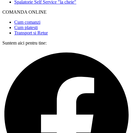
Spalatorie Self Service "la cheie"
COMANDA ONLINE​
Cum comanzi
Cum platesti
Transport si Retur
Suntem aici pentru tine: