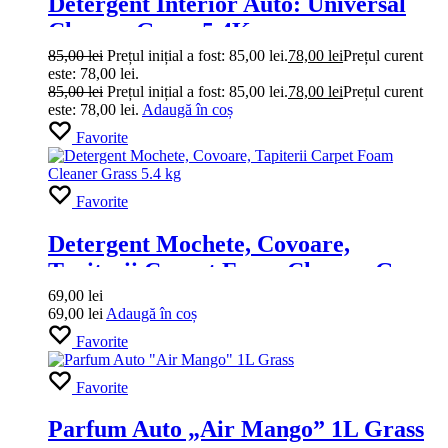
Detergent Interior Auto: Universal
Cleaner Grass 5.4Kg
85,00
lei
Prețul inițial a fost: 85,00 lei.
78,00
lei
Prețul curent
este: 78,00 lei.
85,00
lei
Prețul inițial a fost: 85,00 lei.
78,00
lei
Prețul curent
este: 78,00 lei.
Adaugă în coș
Favorite
Favorite
Detergent Mochete, Covoare,
Tapiterii Carpet Foam Cleaner Grass
5.4 kg
69,00
lei
69,00
lei
Adaugă în coș
Favorite
Favorite
Parfum Auto „Air Mango” 1L Grass