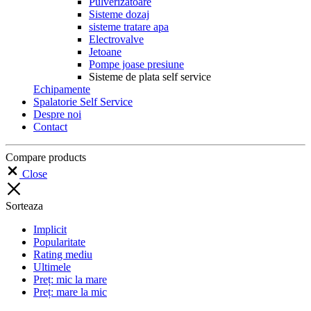
Pulverizatoare
Sisteme dozaj
sisteme tratare apa
Electrovalve
Jetoane
Pompe joase presiune
Sisteme de plata self service
Echipamente
Spalatorie Self Service
Despre noi
Contact
Compare products
Close
Sorteaza
Implicit
Popularitate
Rating mediu
Ultimele
Preț: mic la mare
Preț: mare la mic