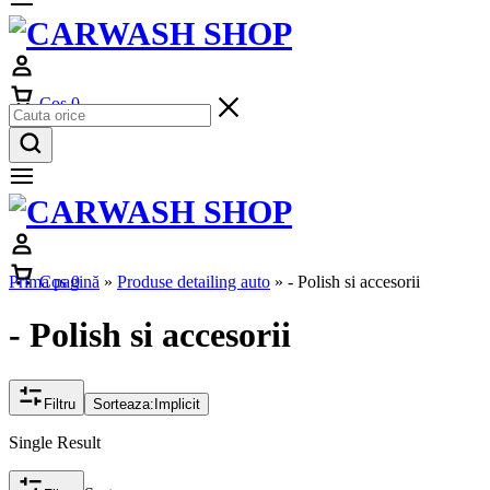
Cos
0
Prima pagină
Cos
0
»
Produse detailing auto
»
- Polish si accesorii
- Polish si accesorii
Filtru
Sorteaza:
Implicit
Single Result