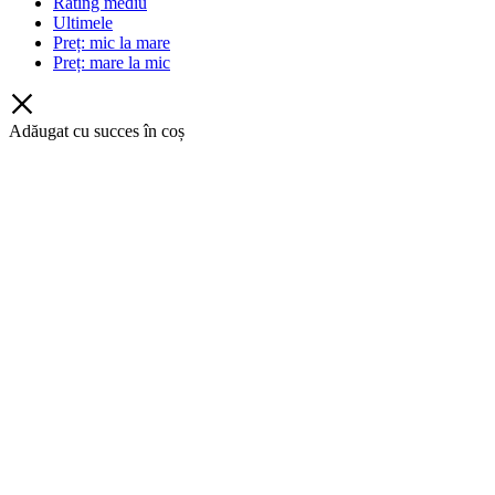
Rating mediu
Ultimele
Preț: mic la mare
Preț: mare la mic
Adăugat cu succes în coș