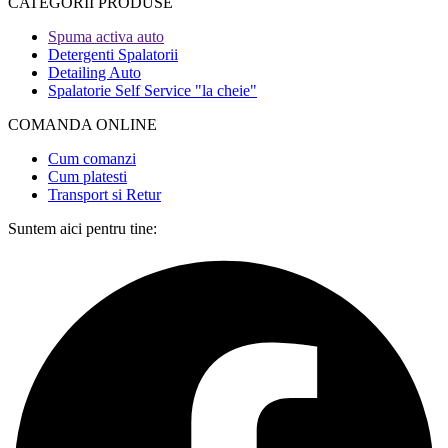
CATEGORII PRODUSE​
Spuma activa auto
Detergenti Spalatorii
Detailing Auto
Spalatorie Self Service "la cheie"
COMANDA ONLINE​
Cum comanzi
Cum platesti
Transport si Retur
Suntem aici pentru tine: