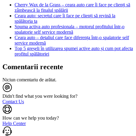
Cherry Wax de la Grass – ceara auto care îi face pe clienți să
zâmbească la finalul spălării
Ceara auto: secretul care îi face pe clienți să revină la
spălătoria ta
Spuma activa auto profesionala – motorul profitului într-o
spalatorie self service modernă
Ceara auto – detaliul care face diferența într-o spalatorie self
service modernă
Top 5 greșeli în utilizarea spumei active auto și cum pot afecta
profitul spălătoriei
Comentarii recente
Niciun comentariu de arătat.
Didn't find what you were looking for?
Contact Us
How can we help you today?
Help Center