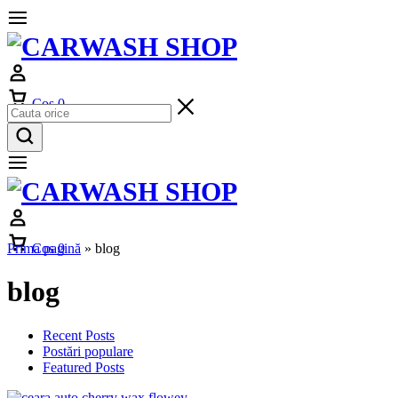
Cos
0
Prima pagină
Cos
0
»
blog
blog
Recent Posts
Postări populare
Featured Posts