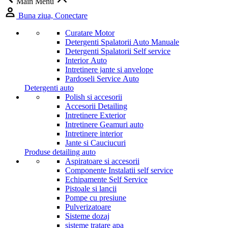
Main Menu
Buna ziua, Conectare
Curatare Motor
Detergenti Spalatorii Auto Manuale
Detergenti Spalatorii Self service
Interior Auto
Intretinere jante si anvelope
Pardoseli Service Auto
Detergenti auto
Polish si accesorii
Accesorii Detailing
Intretinere Exterior
Intretinere Geamuri auto
Intretinere interior
Jante si Cauciucuri
Produse detailing auto
Aspiratoare si accesorii
Componente Instalatii self service
Echipamente Self Service
Pistoale si lancii
Pompe cu presiune
Pulverizatoare
Sisteme dozaj
sisteme tratare apa