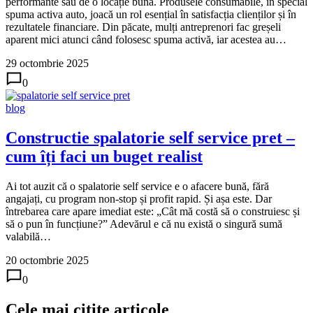
performante sau de o locație bună. Produsele consumabile, în special
spuma activa auto, joacă un rol esențial în satisfacția clienților și în
rezultatele financiare. Din păcate, mulți antreprenori fac greșeli
aparent mici atunci când folosesc spuma activă, iar acestea au…
29 octombrie 2025
0
blog
Constructie spalatorie self service pret –
cum îți faci un buget realist
Ai tot auzit că o spalatorie self service e o afacere bună, fără
angajați, cu program non-stop și profit rapid. Și așa este. Dar
întrebarea care apare imediat este: „Cât mă costă să o construiesc și
să o pun în funcțiune?” Adevărul e că nu există o singură sumă
valabilă…
20 octombrie 2025
0
Cele mai citite articole