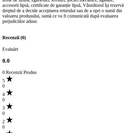
accesorii lipsă, certificate de garanție lipsă, Vânzătorul își rezervă
dreptul de a decide acceptarea returului sau de a opri o sumă din
valoarea produsului, sumă ce va fi comunicată după evaluarea
prejudiciilor aduse.
Recenzii (0)
Evaluări
0.0
0 Recenzii Produs
5
0
4
0
3
0
2
0