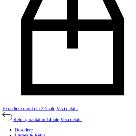
Expediere rapida in 2-5 zile
Vezi detalii
Retur garantat in 14 zile
Vezi detalii
Descriere
Livrare & Retur