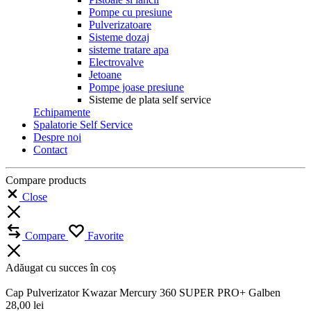
Pompe cu presiune
Pulverizatoare
Sisteme dozaj
sisteme tratare apa
Electrovalve
Jetoane
Pompe joase presiune
Sisteme de plata self service
Echipamente
Spalatorie Self Service
Despre noi
Contact
Compare products
Close
Compare
Favorite
Adăugat cu succes în coș
Cap Pulverizator Kwazar Mercury 360 SUPER PRO+ Galben
28,00
lei