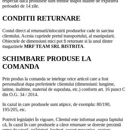
respectat daca produsele sunt trimise inapoi inainte de expirarea
perioadei de 14 zile.
CONDITII RETURNARE
Costul direct al returnarii/inlocuirii produselor cade in sarcina
clientului. Acesta cuprinde pretul transportului, al manipularii.
Obiectele de dimensiuni mici pot fi returnate si la unul dintre
magazinele
MRF TEAM SRL BISTRITA
.
SCHIMBARE PRODUSE LA
COMANDA
Prin produs la comanda se intelege orice articol care a fost
personalizat dupa preferintele clientului (dimensiuni: lungime,
latime, inaltime, material de suprafata, etc.) conform art. 16 punct C
din O.G. 34 / 2014.
In cazul in care produsele sunt atipice, de exemplu: 80/190,
195/205, etc.
Potrivit legislației în vigoare, Clientul este informat asupra faptului
că, în cazul în care produsele a căror returnare se doreste prezintă
urme de uzură, zgârieturi, lovituri, șocuri mecanice, agatare,