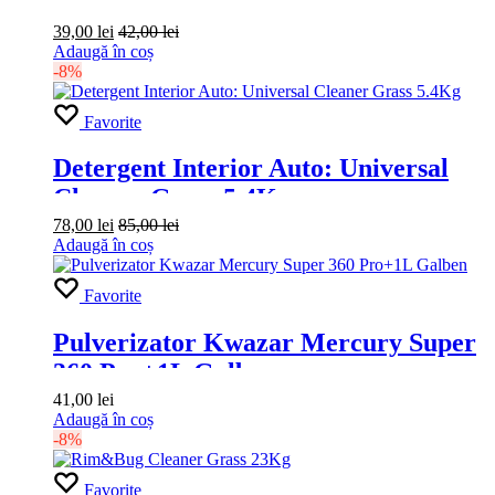
5kg
39,00
lei
42,00
lei
Adaugă în coș
-8%
Favorite
Detergent Interior Auto: Universal
Cleaner Grass 5.4Kg
78,00
lei
85,00
lei
Adaugă în coș
Favorite
Pulverizator Kwazar Mercury Super
360 Pro+1L Galben
41,00
lei
Adaugă în coș
-8%
Favorite