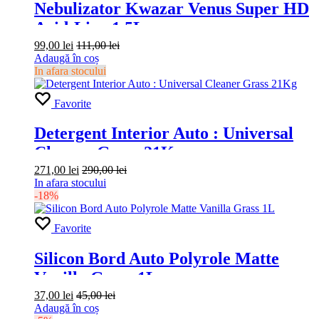
Nebulizator Kwazar Venus Super HD
Acid-Line 1,5L
99,00
lei
111,00
lei
Adaugă în coș
In afara stocului
Favorite
Detergent Interior Auto : Universal
Cleaner Grass 21Kg
271,00
lei
290,00
lei
In afara stocului
-18%
Favorite
Silicon Bord Auto Polyrole Matte
Vanilla Grass 1L
37,00
lei
45,00
lei
Adaugă în coș