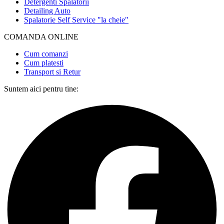
Detergenti Spalatorii
Detailing Auto
Spalatorie Self Service "la cheie"
COMANDA ONLINE​
Cum comanzi
Cum platesti
Transport si Retur
Suntem aici pentru tine: