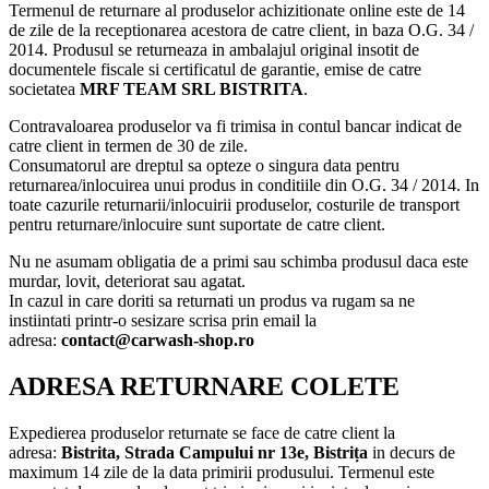
Termenul de returnare al produselor achizitionate online este de 14
de zile de la receptionarea acestora de catre client, in baza O.G. 34 /
2014. Produsul se returneaza in ambalajul original insotit de
documentele fiscale si certificatul de garantie, emise de catre
societatea
MRF TEAM SRL BISTRITA
.
Contravaloarea produselor va fi trimisa in contul bancar indicat de
catre client in termen de 30 de zile.
Consumatorul are dreptul sa opteze o singura data pentru
returnarea/inlocuirea unui produs in conditiile din O.G. 34 / 2014. In
toate cazurile returnarii/inlocuirii produselor, costurile de transport
pentru returnare/inlocuire sunt suportate de catre client.
Nu ne asumam obligatia de a primi sau schimba produsul daca este
murdar, lovit, deteriorat sau agatat.
In cazul in care doriti sa returnati un produs va rugam sa ne
instiintati printr-o sesizare scrisa prin email la
adresa:
contact@carwash-shop.ro
ADRESA RETURNARE COLETE
Expedierea produselor returnate se face de catre client la
adresa:
Bistrita,
Strada Campului nr 13e, Bistrița
in decurs de
maximum 14 zile de la data primirii produsului. Termenul este