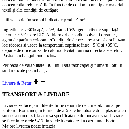
concentrația trebuie să fie în funcție de contaminare, tip de material
textil și alte condiții de curățare.
Utilizați strict în scopul indicat de producător!
Ingrediente: ≥30% apă, ≥5%, dar <15% agent activ de suprafață
neionic, <5%: sare EDTA, hidroxid de sodiu, solvenți organici,
agent de parfum colorant. /Condiții de depozitare: a se păstra într-un
loc răcoros și uscat, la temperaturi cuprinse între +5˚C și +35˚C,
departe de orice sursă de căldură. Evitați lumina directă a soarelui.
Păstrați ambalajul bine închis.
Perioada de valabilitate: 36 luni. Data fabricației și numărul lotului
sunt indicate pe ambalaj.
Livrare & Retur
TRANSPORT & LIVRARE
Livrarea se face prin diferite firme renumite de curierat, numai pe
teritoriul Romaniei, in termen de 2-5 zile lucratoare de la plasarea cu
succes a comenzii, la adresa specificata de dumneavoastra. Livrarea
se face intre orele 9-17, in zilele lucratoare. In cazul unei Forte
Majore livrarea poate intarzia.