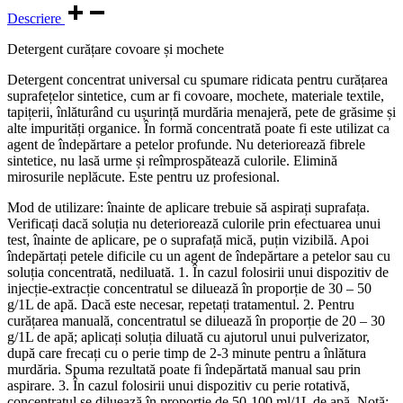
Descriere
Detergent curățare covoare și mochete
Detergent concentrat universal cu spumare ridicata pentru curățarea
suprafețelor sintetice, cum ar fi covoare, mochete, materiale textile,
tapițerii, înlăturând cu ușurință murdăria menajeră, pete de grăsime și
alte impurități organice. În formă concentrată poate fi este utilizat ca
agent de îndepărtare a petelor profunde. Nu deteriorează fibrele
sintetice, nu lasă urme și reîmprospătează culorile. Elimină
mirosurile neplăcute. Este pentru uz profesional.
Mod de utilizare: înainte de aplicare trebuie să aspirați suprafața.
Verificați dacă soluția nu deteriorează culorile prin efectuarea unui
test, înainte de aplicare, pe o suprafață mică, puțin vizibilă. Apoi
îndepărtați petele dificile cu un agent de îndepărtare a petelor sau cu
soluția concentrată, nediluată. 1. În cazul folosirii unui dispozitiv de
injecție-extracție concentratul se diluează în proporție de 30 – 50
g/1L de apă. Dacă este necesar, repetați tratamentul. 2. Pentru
curățarea manuală, concentratul se diluează în proporție de 20 – 30
g/1L de apă; aplicați soluția diluată cu ajutorul unui pulverizator,
după care frecați cu o perie timp de 2-3 minute pentru a înlătura
murdăria. Spuma rezultată poate fi îndepărtată manual sau prin
aspirare. 3. În cazul folosirii unui dispozitiv cu perie rotativă,
concentratul se diluează în proporție de 50-100 ml/1L de apă. Notă: