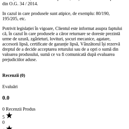
din O.G. 34 / 2014.
In cazul in care produsele sunt atipice, de exemplu: 80/190,
195/205, etc.
Potrivit legislației în vigoare, Clientul este informat asupra faptului
că, în cazul în care produsele a căror returnare se doreste prezintă
urme de uzură, zgârieturi, lovituri, șocuri mecanice, agatare,
accesorii lipsă, certificate de garanție lipsă, Vânzătorul își rezervă
dreptul de a decide acceptarea returului sau de a opri o sumă din
valoarea produsului, sumă ce va fi comunicată după evaluarea
prejudiciilor aduse.
Recenzii (0)
Evaluări
0.0
0 Recenzii Produs
5
0