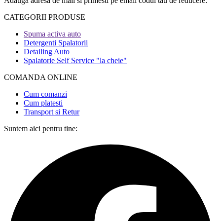
Adauga adresa de mail si primesti pe email codul tau de reducere:
CATEGORII PRODUSE​
Spuma activa auto
Detergenti Spalatorii
Detailing Auto
Spalatorie Self Service "la cheie"
COMANDA ONLINE​
Cum comanzi
Cum platesti
Transport si Retur
Suntem aici pentru tine: