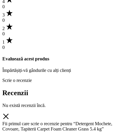
4
0
3
0
2
0
1
0
Evaluează acest produs
Împărtășiți-vă gândurile cu alți clienți
Scrie o recenzie
Recenzii
Nu există recenzii încă.
Fii primul care scrie o recenzie pentru “Detergent Mochete,
Covoare, Tapiterii Carpet Foam Cleaner Grass 5.4 kg”