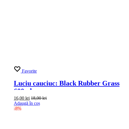
Favorite
Luciu cauciuc: Black Rubber Grass
600ml
16,00
lei
18,00
lei
Adaugă în coș
-8%