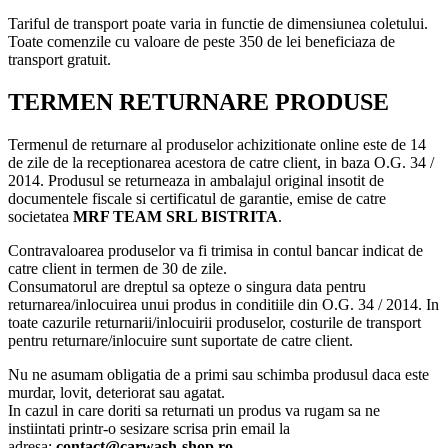
Tariful de transport poate varia in functie de dimensiunea coletului.
Toate comenzile cu valoare de peste 350 de lei beneficiaza de
transport gratuit.
TERMEN RETURNARE PRODUSE
Termenul de returnare al produselor achizitionate online este de 14
de zile de la receptionarea acestora de catre client, in baza O.G. 34 /
2014. Produsul se returneaza in ambalajul original insotit de
documentele fiscale si certificatul de garantie, emise de catre
societatea
MRF TEAM SRL BISTRITA
.
Contravaloarea produselor va fi trimisa in contul bancar indicat de
catre client in termen de 30 de zile.
Consumatorul are dreptul sa opteze o singura data pentru
returnarea/inlocuirea unui produs in conditiile din O.G. 34 / 2014. In
toate cazurile returnarii/inlocuirii produselor, costurile de transport
pentru returnare/inlocuire sunt suportate de catre client.
Nu ne asumam obligatia de a primi sau schimba produsul daca este
murdar, lovit, deteriorat sau agatat.
In cazul in care doriti sa returnati un produs va rugam sa ne
instiintati printr-o sesizare scrisa prin email la
adresa:
contact@carwash-shop.ro