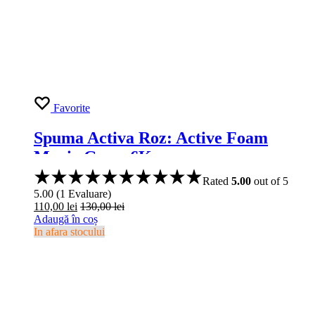
Favorite
Spuma Activa Roz: Active Foam
Magic Grass 6Kg
Rated
5.00
out of 5
5.00
(
1
Evaluare
)
110,00
lei
130,00
lei
Adaugă în coș
In afara stocului