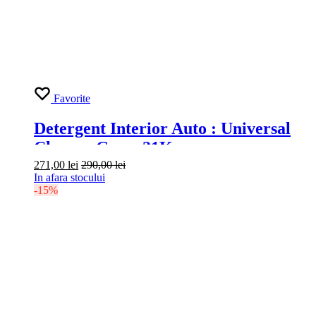
Favorite
Detergent Interior Auto : Universal
Cleaner Grass 21Kg
271,00
lei
290,00
lei
In afara stocului
-15%