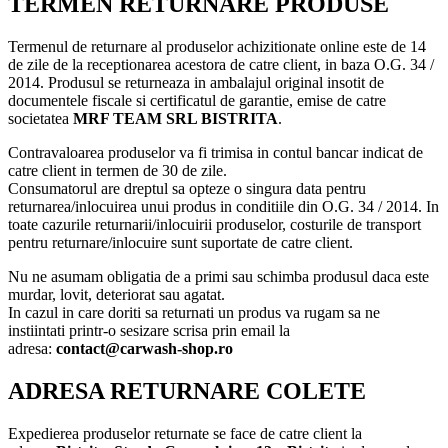
TERMEN RETURNARE PRODUSE
Termenul de returnare al produselor achizitionate online este de 14
de zile de la receptionarea acestora de catre client, in baza O.G. 34 /
2014. Produsul se returneaza in ambalajul original insotit de
documentele fiscale si certificatul de garantie, emise de catre
societatea
MRF TEAM SRL BISTRITA
.
Contravaloarea produselor va fi trimisa in contul bancar indicat de
catre client in termen de 30 de zile.
Consumatorul are dreptul sa opteze o singura data pentru
returnarea/inlocuirea unui produs in conditiile din O.G. 34 / 2014. In
toate cazurile returnarii/inlocuirii produselor, costurile de transport
pentru returnare/inlocuire sunt suportate de catre client.
Nu ne asumam obligatia de a primi sau schimba produsul daca este
murdar, lovit, deteriorat sau agatat.
In cazul in care doriti sa returnati un produs va rugam sa ne
instiintati printr-o sesizare scrisa prin email la
adresa:
contact@carwash-shop.ro
ADRESA RETURNARE COLETE
Expedierea produselor returnate se face de catre client la