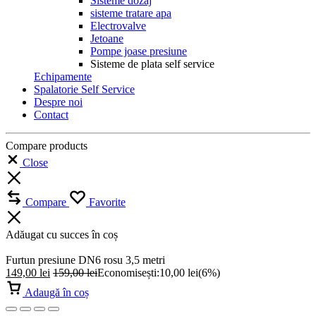
Sisteme dozaj
sisteme tratare apa
Electrovalve
Jetoane
Pompe joase presiune
Sisteme de plata self service
Echipamente
Spalatorie Self Service
Despre noi
Contact
Compare products
Close
Compare
Favorite
Adăugat cu succes în coș
Furtun presiune DN6 rosu 3,5 metri
149,00
lei
159,00
lei
Economisești:
10,00
lei
(6%)
Adaugă în coș