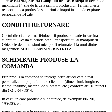
adresa:
Bistrita,
Strada Campului nr 13e, Bistrița
in decurs de
maximum 14 zile de la data primirii produsului. Termenul este
respectat daca produsele sunt trimise inapoi inainte de expirarea
perioadei de 14 zile.
CONDITII RETURNARE
Costul direct al returnarii/inlocuirii produselor cade in sarcina
clientului. Acesta cuprinde pretul transportului, al manipularii.
Obiectele de dimensiuni mici pot fi returnate si la unul dintre
magazinele
MRF TEAM SRL BISTRITA
.
SCHIMBARE PRODUSE LA
COMANDA
Prin produs la comanda se intelege orice articol care a fost
personalizat dupa preferintele clientului (dimensiuni: lungime,
latime, inaltime, material de suprafata, etc.) conform art. 16 punct C
din O.G. 34 / 2014.
In cazul in care produsele sunt atipice, de exemplu: 80/190,
195/205, etc.