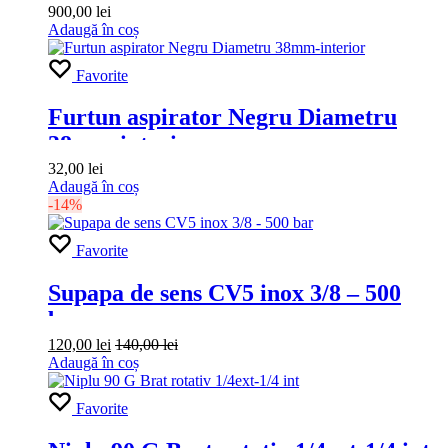
900,00
lei
Adaugă în coș
Favorite
Furtun aspirator Negru Diametru
38mm-interior
32,00
lei
Adaugă în coș
-14%
Favorite
Supapa de sens CV5 inox 3/8 – 500
bar
120,00
lei
140,00
lei
Adaugă în coș
Favorite