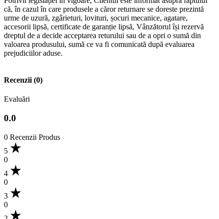
Potrivit legislației în vigoare, Clientul este informat asupra faptului
că, în cazul în care produsele a căror returnare se doreste prezintă
urme de uzură, zgârieturi, lovituri, șocuri mecanice, agatare,
accesorii lipsă, certificate de garanție lipsă, Vânzătorul își rezervă
dreptul de a decide acceptarea returului sau de a opri o sumă din
valoarea produsului, sumă ce va fi comunicată după evaluarea
prejudiciilor aduse.
Recenzii (0)
Evaluări
0.0
0 Recenzii Produs
5
0
4
0
3
0
2