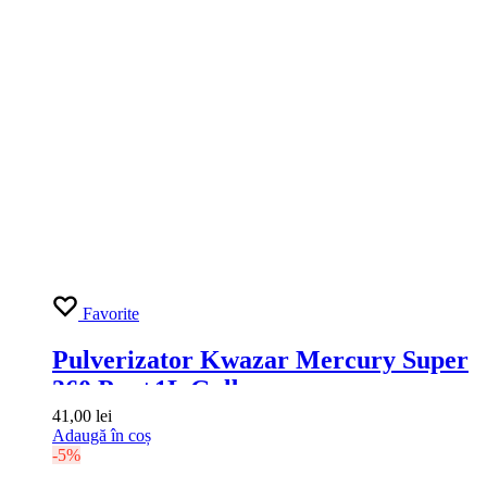
Favorite
Detergent Interior Auto: Universal
Cleaner Grass 1L
21,00
lei
23,00
lei
In afara stocului
-5%