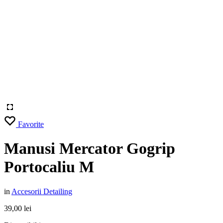
in
Accesorii Detailing
39,00
lei
Disponibil in stoc
Manusi Mercator Gogrip Portocaliu M quantity
Adaugă în coș
Favorite
Brand:
MERCATOR