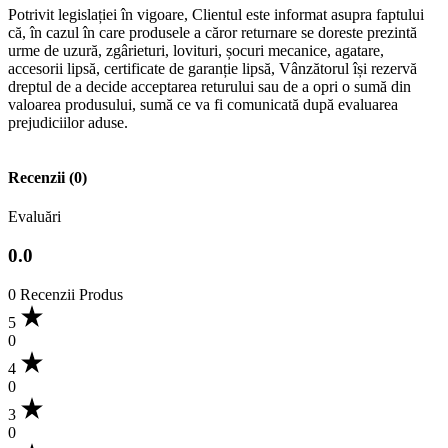
4
0
3
0
2
0
1
0
Evaluează acest produs
Împărtășiți-vă gândurile cu alți clienți
Scrie o recenzie
Recenzii
Nu există recenzii încă.
Fii primul care scrie o recenzie pentru “Manusi Mercator Gogrip
Portocaliu M”