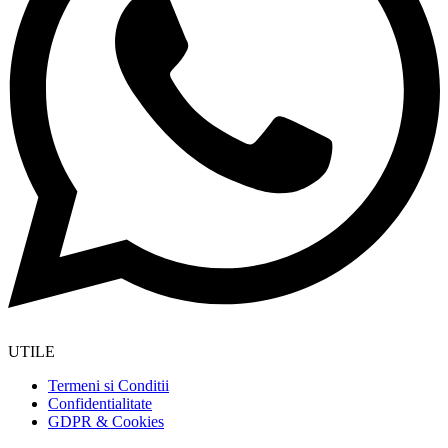
Buna ziua, Conectare
Curatare Motor
Detergenti Spalatorii Auto Manuale
Detergenti Spalatorii Self service
Interior Auto
Intretinere jante si anvelope
Pardoseli Service Auto
Detergenti auto
Polish si accesorii
Accesorii Detailing
Intretinere Exterior
Intretinere Geamuri auto
Intretinere interior
Jante si Cauciucuri
Produse detailing auto
Aspiratoare si accesorii
Componente Instalatii self service
Echipamente Self Service
Pistoale si lancii
Pompe cu presiune
Pulverizatoare
Sisteme dozaj
sisteme tratare apa
Electrovalve