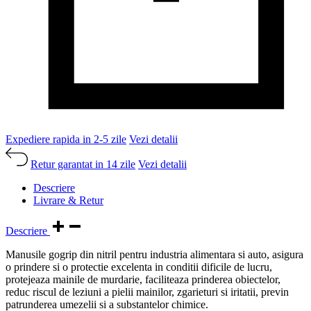
Manusile gogrip din nitril pentru industria alimentara si auto, asigura
o prindere si o protectie excelenta in conditii dificile de lucru,
protejeaza mainile de murdarie, faciliteaza prinderea obiectelor,
reduc riscul de leziuni a pielii mainilor, zgarieturi si iritatii, previn
patrunderea umezelii si a substantelor chimice.
Grosime dubla.
Lungime 24cm.
50buc./set.
Culoare Portocaliu.
Marime M
Livrare & Retur
TRANSPORT & LIVRARE
Livrarea se face prin diferite firme renumite de curierat, numai pe
teritoriul Romaniei, in termen de 2-5 zile lucratoare de la plasarea cu
succes a comenzii, la adresa specificata de dumneavoastra. Livrarea
se face intre orele 9-17, in zilele lucratoare. In cazul unei Forte
Majore livrarea poate intarzia.