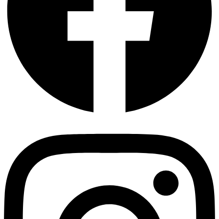
UTILE
Termeni si Conditii
Confidentialitate
GDPR & Cookies
Misiunea noastră este să oferim soluții complete și de înaltă calitate
pentru
spălătoriile auto self service
, de la produse de top la servicii
personalizate, ajutându-i pe antreprenori să creeze afaceri eficiente și
sustenabile.