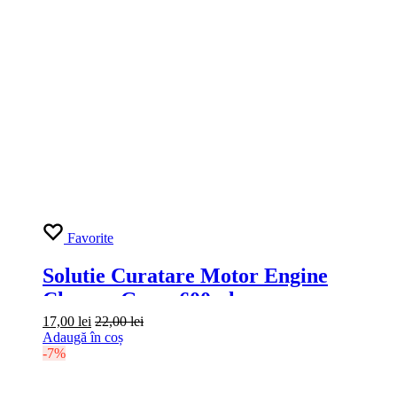
Favorite
Cap Pulverizator Profesional Canyon
Rated
5.00
out of 5
5.00
(
1
Evaluare
)
15,00
lei
Adaugă în coș
In afara stocului