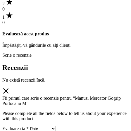
Please complete all the fields below to tell us about your experience
with this product.
Evaluarea ta
*
Recenzia ta
*
Name
*
E-mail
*
Salvează-mi numele, emailul și site-ul web în acest navigator
pentru data viitoare când o să comentez.