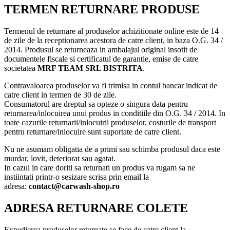
ADRESA RETURNARE COLETE
Expedierea produselor returnate se face de catre client la
adresa:
Bistrita,
Strada Campului nr 13e, Bistrița
in decurs de
maximum 14 zile de la data primirii produsului. Termenul este
respectat daca produsele sunt trimise inapoi inainte de expirarea
perioadei de 14 zile.
CONDITII RETURNARE
Costul direct al returnarii/inlocuirii produselor cade in sarcina
clientului. Acesta cuprinde pretul transportului, al manipularii.
Obiectele de dimensiuni mici pot fi returnate si la unul dintre
magazinele
MRF TEAM SRL BISTRITA
.
SCHIMBARE PRODUSE LA
COMANDA
Prin produs la comanda se intelege orice articol care a fost
personalizat dupa preferintele clientului (dimensiuni: lungime,
latime, inaltime, material de suprafata, etc.) conform art. 16 punct C