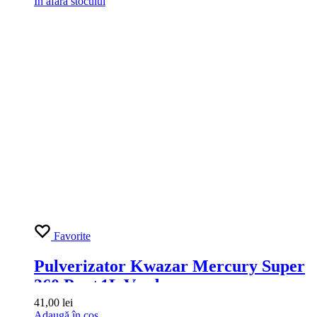
Timp de raspuns: 1-3 zile lucratoare.
Scrie un email acum
Adresa de email:
contact@carwash-shop.ro
Aboneaza-te la newsletter si primesti instant o reducere de -5%!
Adauga adresa de mail si primesti pe email codul tau de reducere:
CATEGORII PRODUSE​
Spuma activa auto
Detergenti Spalatorii
Detailing Auto
Spalatorie Self Service "la cheie"
COMANDA ONLINE​
Cum comanzi
Cum platesti
Transport si Retur