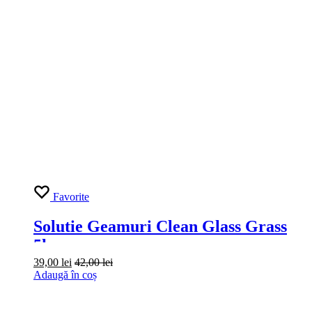
Favorite
Solutie Curatare Motor Cleaner
Grass 1L
21,00
lei
23,00
lei
In afara stocului