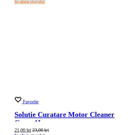
Favorite
Nebulizator Kwazar Venus Super 360
PRO+ 2L
99,00
lei
Adaugă în coș
Contact
Suntem disponibili luni-sambata (08:00 - 18:00)
0755.613.106
sau
0752.418.442
Contact pe e-mail