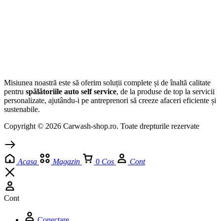
Jetoane
Pompe joase presiune
Sisteme de plata self service
Echipamente
Spalatorie Self Service
Despre noi
Contact
Compare products
Close
Compare
Favorite
Adăugat cu succes în coș
Manusi Mercator Gogrip Portocaliu M
39,00
lei
Adaugă în coș