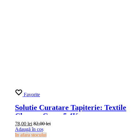
Favorite
Nebulizator Kwazar Venus Super
Alkaline 1,5L
90,00
lei
95,00
lei
Adaugă în coș
-23%