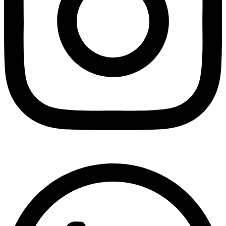
Copyright © 2026 Carwash-shop.ro. Toate drepturile rezervate
Acasa
Magazin
0
Cos
Cont
Cont
Conectare
Creează cont
Favorite
0
Cos de cumparaturi
(0)
Nu sunt produse in cos.
Main Menu