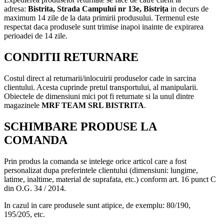
din O.G. 34 / 2014.
In cazul in care produsele sunt atipice, de exemplu: 80/190,
195/205, etc.
Potrivit legislației în vigoare, Clientul este informat asupra faptului
că, în cazul în care produsele a căror returnare se doreste prezintă
urme de uzură, zgârieturi, lovituri, șocuri mecanice, agatare,
accesorii lipsă, certificate de garanție lipsă, Vânzătorul își rezervă
dreptul de a decide acceptarea returului sau de a opri o sumă din
valoarea produsului, sumă ce va fi comunicată după evaluarea
prejudiciilor aduse.
Recenzii (0)
Evaluări
0.0
0 Recenzii Produs
5
0