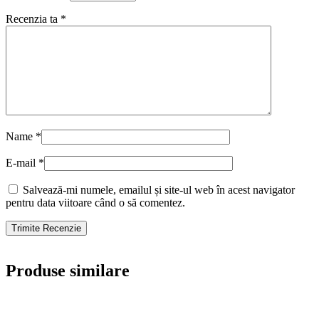
Produse similare
Favorite
Pulverizator Kwazar Mercury Super
360 Pro+1L Galben
41,00
lei
Adaugă în coș
-5%
Favorite
Solutie Curatare Tapiterie: Textile
Cleaner Grass 5.4Kg
78,00
lei
82,00
lei
Adaugă în coș
In afara stocului