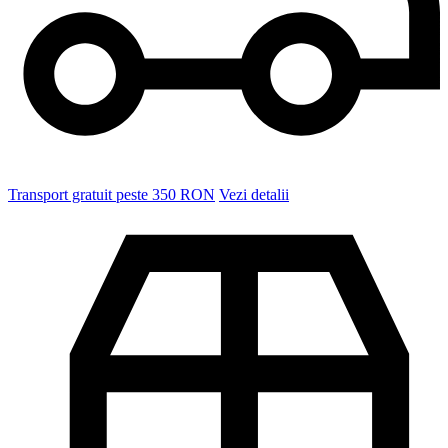
Expediere rapida in 2-5 zile
Vezi detalii
Retur garantat in 14 zile
Vezi detalii
Descriere
Livrare & Retur
Descriere