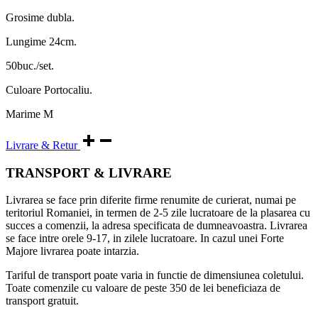
Tariful de transport poate varia in functie de dimensiunea coletului.
Toate comenzile cu valoare de peste 350 de lei beneficiaza de
transport gratuit.
TERMEN RETURNARE PRODUSE
Termenul de returnare al produselor achizitionate online este de 14
de zile de la receptionarea acestora de catre client, in baza O.G. 34 /
2014. Produsul se returneaza in ambalajul original insotit de
documentele fiscale si certificatul de garantie, emise de catre
societatea
MRF TEAM SRL BISTRITA
.
Contravaloarea produselor va fi trimisa in contul bancar indicat de
catre client in termen de 30 de zile.
Consumatorul are dreptul sa opteze o singura data pentru
returnarea/inlocuirea unui produs in conditiile din O.G. 34 / 2014. In
toate cazurile returnarii/inlocuirii produselor, costurile de transport
pentru returnare/inlocuire sunt suportate de catre client.
Nu ne asumam obligatia de a primi sau schimba produsul daca este
murdar, lovit, deteriorat sau agatat.
In cazul in care doriti sa returnati un produs va rugam sa ne
instiintati printr-o sesizare scrisa prin email la
adresa:
contact@carwash-shop.ro