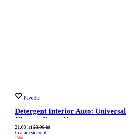
Favorite
Solutie Curatare Motor Engine
Cleaner Grass 600ml
17,00
lei
22,00
lei
Adaugă în coș
-7%