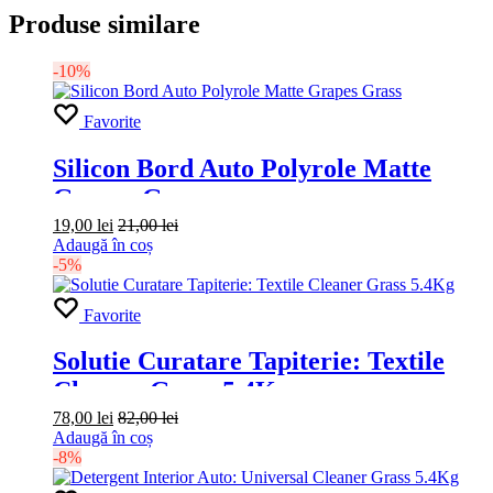
Produse similare
-10%
Favorite
Silicon Bord Auto Polyrole Matte
Grapes Grass
19,00
lei
21,00
lei
Adaugă în coș
-5%
Favorite
Solutie Curatare Tapiterie: Textile
Cleaner Grass 5.4Kg
78,00
lei
82,00
lei
Adaugă în coș
-8%