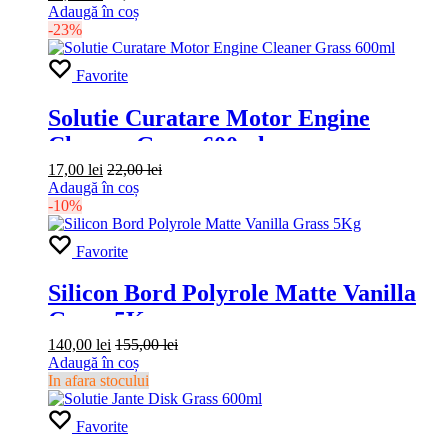
Adaugă în coș
-23%
Favorite
Solutie Curatare Motor Engine
Cleaner Grass 600ml
17,00
lei
22,00
lei
Adaugă în coș
-10%
Favorite
Silicon Bord Polyrole Matte Vanilla
Grass 5Kg
140,00
lei
155,00
lei
Adaugă în coș
In afara stocului
Favorite