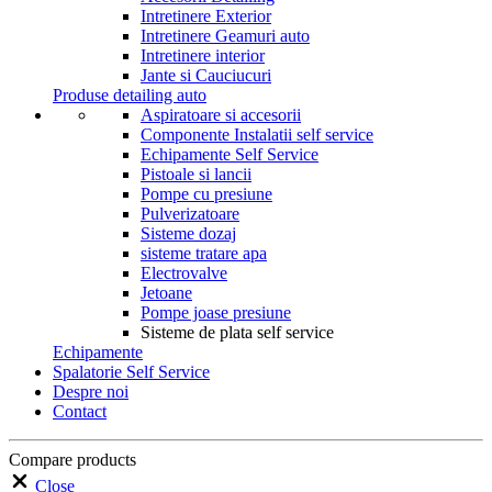
Intretinere Exterior
Intretinere Geamuri auto
Intretinere interior
Jante si Cauciucuri
Produse detailing auto
Aspiratoare si accesorii
Componente Instalatii self service
Echipamente Self Service
Pistoale si lancii
Pompe cu presiune
Pulverizatoare
Sisteme dozaj
sisteme tratare apa
Electrovalve
Jetoane
Pompe joase presiune
Sisteme de plata self service
Echipamente
Spalatorie Self Service
Despre noi
Contact
Compare products
Close