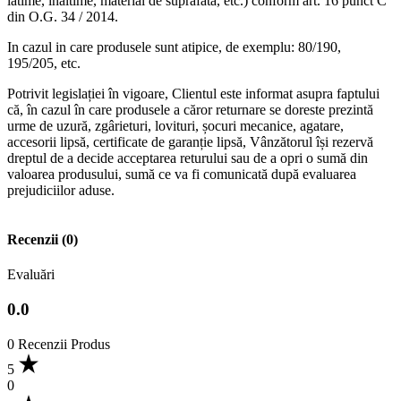
latime, inaltime, material de suprafata, etc.) conform art. 16 punct C
din O.G. 34 / 2014.
In cazul in care produsele sunt atipice, de exemplu: 80/190,
195/205, etc.
Potrivit legislației în vigoare, Clientul este informat asupra faptului
că, în cazul în care produsele a căror returnare se doreste prezintă
urme de uzură, zgârieturi, lovituri, șocuri mecanice, agatare,
accesorii lipsă, certificate de garanție lipsă, Vânzătorul își rezervă
dreptul de a decide acceptarea returului sau de a opri o sumă din
valoarea produsului, sumă ce va fi comunicată după evaluarea
prejudiciilor aduse.
Recenzii (0)
Evaluări
0.0
0 Recenzii Produs
5
0