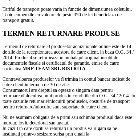
Tariful de transport poate varia in functie de dimensiunea coletului.
Toate comenzile cu valoare de peste 350 de lei beneficiaza de
transport gratuit.
TERMEN RETURNARE PRODUSE
Termenul de returnare al produselor achizitionate online este de 14
de zile de la receptionarea acestora de catre client, in baza O.G. 34 /
2014. Produsul se returneaza in ambalajul original insotit de
documentele fiscale si certificatul de garantie, emise de catre
societatea
MRF TEAM SRL BISTRITA
.
Contravaloarea produselor va fi trimisa in contul bancar indicat de
catre client in termen de 30 de zile.
Consumatorul are dreptul sa opteze o singura data pentru
returnarea/inlocuirea unui produs in conditiile din O.G. 34 / 2014. In
toate cazurile returnarii/inlocuirii produselor, costurile de transport
pentru returnare/inlocuire sunt suportate de catre client.
Nu ne asumam obligatia de a primi sau schimba produsul daca este
murdar, lovit, deteriorat sau agatat.
In cazul in care doriti sa returnati un produs va rugam sa ne
instiintati printr-o sesizare scrisa prin email la