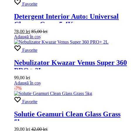
Favorite
Detergent Interior Auto: Universal
Cleaner Grass 5.4Kg
78,00
lei
85,00
lei
Adaugă în coș
Favorite
Nebulizator Kwazar Venus Super 360
PRO+ 2L
99,00
lei
Adaugă în coș
-7%
Favorite
Solutie Geamuri Clean Glass Grass
5kg
39,00
lei
42,00
lei