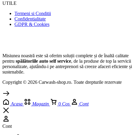
UTILE
Termeni si Conditii
Confidentialitate
GDPR & Cookies
Misiunea noastră este să oferim soluții complete și de înaltă calitate
pentru
spălătoriile auto self service
, de la produse de top la servicii
personalizate, ajutându-i pe antreprenori să creeze afaceri eficiente și
sustenabile.
Copyright © 2026 Carwash-shop.ro. Toate drepturile rezervate
Acasa
Magazin
0
Cos
Cont
Cont