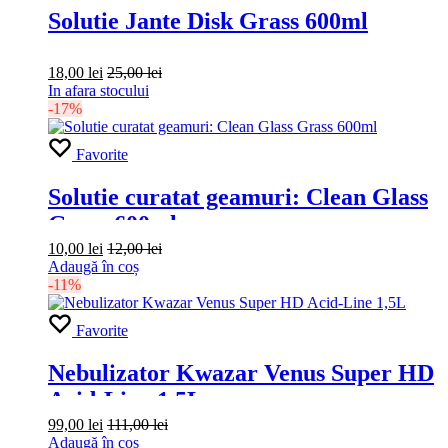
Solutie Jante Disk Grass 600ml
18,00
lei
25,00
lei
In afara stocului
-17%
Favorite
Solutie curatat geamuri: Clean Glass
Grass 600ml
10,00
lei
12,00
lei
Adaugă în coș
-11%
Favorite
Nebulizator Kwazar Venus Super HD
Acid-Line 1,5L
99,00
lei
111,00
lei
Adaugă în coș