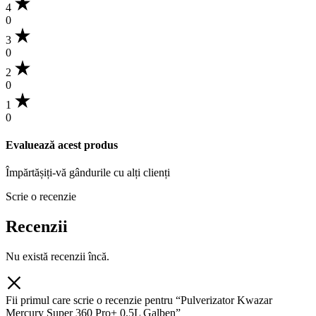
4
0
3
0
2
0
1
0
Evaluează acest produs
Împărtășiți-vă gândurile cu alți clienți
Scrie o recenzie
Recenzii
Nu există recenzii încă.
Fii primul care scrie o recenzie pentru “Pulverizator Kwazar
Mercury Super 360 Pro+ 0.5L Galben”