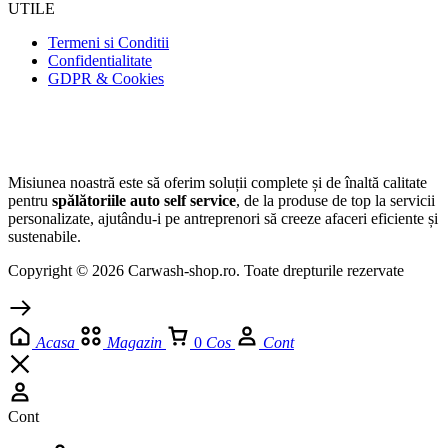
UTILE
Termeni si Conditii
Confidentialitate
GDPR & Cookies
Misiunea noastră este să oferim soluții complete și de înaltă calitate
pentru
spălătoriile auto self service
, de la produse de top la servicii
personalizate, ajutându-i pe antreprenori să creeze afaceri eficiente și
sustenabile.
Copyright © 2026 Carwash-shop.ro. Toate drepturile rezervate
Acasa
Magazin
0
Cos
Cont
Cont