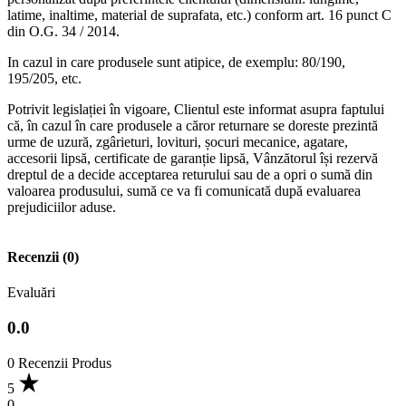
latime, inaltime, material de suprafata, etc.) conform art. 16 punct C
din O.G. 34 / 2014.
In cazul in care produsele sunt atipice, de exemplu: 80/190,
195/205, etc.
Potrivit legislației în vigoare, Clientul este informat asupra faptului
că, în cazul în care produsele a căror returnare se doreste prezintă
urme de uzură, zgârieturi, lovituri, șocuri mecanice, agatare,
accesorii lipsă, certificate de garanție lipsă, Vânzătorul își rezervă
dreptul de a decide acceptarea returului sau de a opri o sumă din
valoarea produsului, sumă ce va fi comunicată după evaluarea
prejudiciilor aduse.
Recenzii (0)
Evaluări
0.0
0 Recenzii Produs
5
0