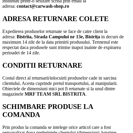
instiintati printr-o sesizare scrisa prin email la
adresa:
contact@carwash-shop.ro
ADRESA RETURNARE COLETE
Expedierea produselor returnate se face de catre client la
adresa:
Bistrita,
Strada Campului nr 13e, Bistrița
in decurs de
maximum 14 zile de la data primirii produsului. Termenul este
respectat daca produsele sunt trimise inapoi inainte de expirarea
perioadei de 14 zile.
CONDITII RETURNARE
Costul direct al returnarii/inlocuirii produselor cade in sarcina
clientului. Acesta cuprinde pretul transportului, al manipularii.
Obiectele de dimensiuni mici pot fi returnate si la unul dintre
magazinele
MRF TEAM SRL BISTRITA
.
SCHIMBARE PRODUSE LA
COMANDA
Prin produs la comanda se intelege orice articol care a fost
personalizat dupa preferintele clientului (dimensiuni: lungime,