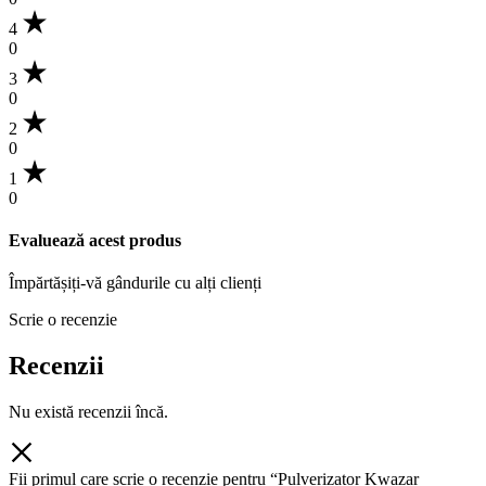
4
0
3
0
2
0
1
0
Evaluează acest produs
Împărtășiți-vă gândurile cu alți clienți
Scrie o recenzie
Recenzii
Nu există recenzii încă.
Fii primul care scrie o recenzie pentru “Pulverizator Kwazar