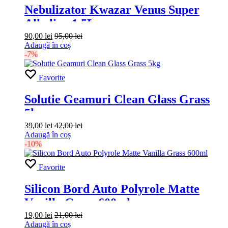
Nebulizator Kwazar Venus Super
Alkaline 1,5L
90,00
lei
95,00
lei
Adaugă în coș
-7%
Favorite
Solutie Geamuri Clean Glass Grass
5kg
39,00
lei
42,00
lei
Adaugă în coș
-10%
Favorite
Silicon Bord Auto Polyrole Matte
Vanilla Grass 600ml
19,00
lei
21,00
lei
Adaugă în coș