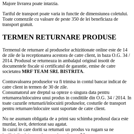
Majore livrarea poate intarzia.
Tariful de transport poate varia in functie de dimensiunea coletului.
Toate comenzile cu valoare de peste 350 de lei beneficiaza de
transport gratuit.
TERMEN RETURNARE PRODUSE
Termenul de returnare al produselor achizitionate online este de 14
de zile de la receptionarea acestora de catre client, in baza O.G. 34 /
2014. Produsul se returneaza in ambalajul original insotit de
documentele fiscale si certificatul de garantie, emise de catre
societatea
MRF TEAM SRL BISTRITA
.
Contravaloarea produselor va fi trimisa in contul bancar indicat de
catre client in termen de 30 de zile.
Consumatorul are dreptul sa opteze o singura data pentru
returnarea/inlocuirea unui produs in conditiile din O.G. 34 / 2014. In
toate cazurile returnarii/inlocuirii produselor, costurile de transport
pentru returnare/inlocuire sunt suportate de catre client.
Nu ne asumam obligatia de a primi sau schimba produsul daca este
murdar, lovit, deteriorat sau agatat.
In cazul in care doriti sa returnati un produs va rugam sa ne