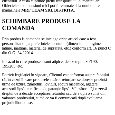
clientului. Acesta cuprinde pretul transportului, al manipularii.
Obiectele de dimensiuni mici pot fi returnate si la unul dintre
magazinele
MRF TEAM SRL BISTRITA
.
SCHIMBARE PRODUSE LA
COMANDA
Prin produs la comanda se intelege orice articol care a fost
personalizat dupa preferintele clientului (dimensiuni: lungime,
latime, inaltime, material de suprafata, etc.) conform art. 16 punct C
din O.G. 34 / 2014.
In cazul in care produsele sunt atipice, de exemplu: 80/190,
195/205, etc.
Potrivit legislației în vigoare, Clientul este informat asupra faptului
că, în cazul în care produsele a căror returnare se doreste prezintă
urme de uzură, zgârieturi, lovituri, șocuri mecanice, agatare,
accesorii lipsă, certificate de garanție lipsă, Vânzătorul își rezervă
dreptul de a decide acceptarea returului sau de a opri o sumă din
valoarea produsului, sumă ce va fi comunicată după evaluarea
prejudiciilor aduse.