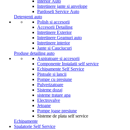
Interior Auto
Intretinere jante si anvelope
Pardoseli Service Auto
Detergenti auto
Polish si accesorii
Accesorii Detailing
Intretinere Exterior
Intretinere Geamuri auto
Intretinere interior
Jante si Cauciucuri
Produse detailing auto
Aspiratoare si accesorii
Componente Instalatii self service
Echipamente Self Service
Pistoale si lancii
Pompe cu presiune
Pulverizatoare
Sisteme dozaj
sisteme tratare apa
Electrovalve
Jetoane
Pompe joase presiune
Sisteme de plata self service
Echipamente
Spalatorie Self Service