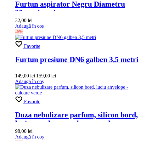
Furtun aspirator Negru Diametru
38mm-interior
32,00
lei
Adaugă în coș
-6%
Favorite
Furtun presiune DN6 galben 3,5 metri
149,00
lei
159,00
lei
Adaugă în coș
Favorite
Duza nebulizare parfum, silicon bord,
luciu anvelope – culoare verde
98,00
lei
Adaugă în coș