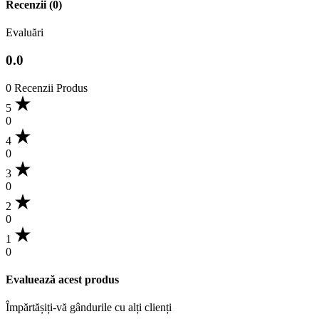
Recenzii (0)
Evaluări
0.0
0 Recenzii Produs
5
0
4
0
3
0
2
0
1
0
Evaluează acest produs
Împărtășiți-vă gândurile cu alți clienți