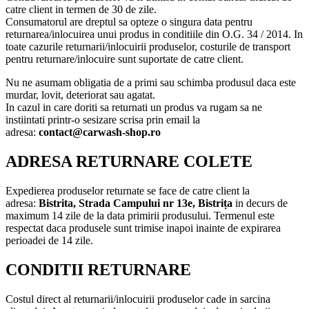
catre client in termen de 30 de zile.
Consumatorul are dreptul sa opteze o singura data pentru
returnarea/inlocuirea unui produs in conditiile din O.G. 34 / 2014. In
toate cazurile returnarii/inlocuirii produselor, costurile de transport
pentru returnare/inlocuire sunt suportate de catre client.
Nu ne asumam obligatia de a primi sau schimba produsul daca este
murdar, lovit, deteriorat sau agatat.
In cazul in care doriti sa returnati un produs va rugam sa ne
instiintati printr-o sesizare scrisa prin email la
adresa:
contact@carwash-shop.ro
ADRESA RETURNARE COLETE
Expedierea produselor returnate se face de catre client la
adresa:
Bistrita,
Strada Campului nr 13e, Bistrița
in decurs de
maximum 14 zile de la data primirii produsului. Termenul este
respectat daca produsele sunt trimise inapoi inainte de expirarea
perioadei de 14 zile.
CONDITII RETURNARE
Costul direct al returnarii/inlocuirii produselor cade in sarcina