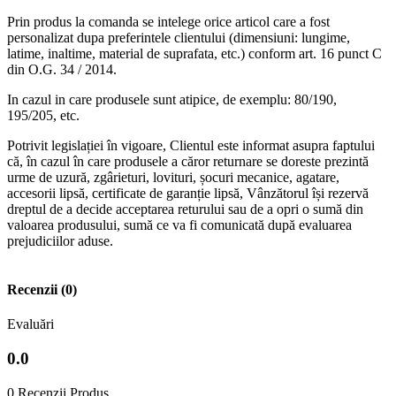
Prin produs la comanda se intelege orice articol care a fost
personalizat dupa preferintele clientului (dimensiuni: lungime,
latime, inaltime, material de suprafata, etc.) conform art. 16 punct C
din O.G. 34 / 2014.
In cazul in care produsele sunt atipice, de exemplu: 80/190,
195/205, etc.
Potrivit legislației în vigoare, Clientul este informat asupra faptului
că, în cazul în care produsele a căror returnare se doreste prezintă
urme de uzură, zgârieturi, lovituri, șocuri mecanice, agatare,
accesorii lipsă, certificate de garanție lipsă, Vânzătorul își rezervă
dreptul de a decide acceptarea returului sau de a opri o sumă din
valoarea produsului, sumă ce va fi comunicată după evaluarea
prejudiciilor aduse.
Recenzii (0)
Evaluări
0.0
0 Recenzii Produs