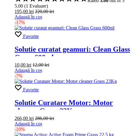
Rated
5.00
out of 5
5.00
(
1
Evaluare
)
195,00
lei
220,00
lei
Adaugă în coș
-17%
Favorite
Solutie curatat geamuri: Clean Glass
Grass 600ml
10,00
lei
12,00
lei
Adaugă în coș
-7%
Favorite
Solutie Curatare Motor: Motor
cleaner Grass 23Kg
266,00
lei
286,00
lei
Adaugă în coș
-10%