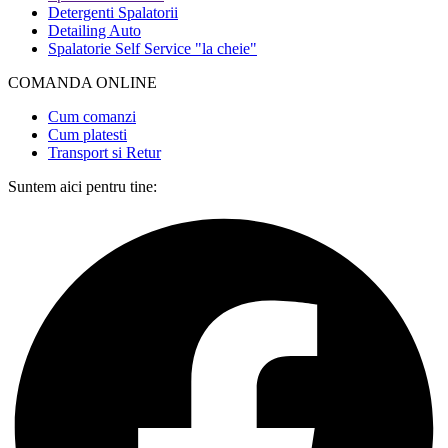
Detergenti Spalatorii
Detailing Auto
Spalatorie Self Service "la cheie"
COMANDA ONLINE​
Cum comanzi
Cum platesti
Transport si Retur
Suntem aici pentru tine: