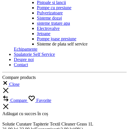
Pistoale si lancii
Pompe cu presiune
Pulverizatoare
Sisteme dozaj
sisteme tratare apa
Electrovalve
Jetoane
Pompe joase presiune
Sisteme de plata self service
Echipamente
Spalatorie Self Service
Despre noi
Contact
Compare products
Close
Compare
Favorite
Adăugat cu succes în coș
Solutie Curatare Tapiterie Textil Cleaner Grass 1L