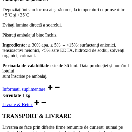
Depozitați într-un loc uscat și răcoros, la temperaturi cuprinse între
+5˚C și +35˚C.
Evitați lumina directă a soarelui.
Păstrați ambalajul bine închis.
Ingrediente:
≥ 30% apa, ≥ 5%, – <15%: surfactanți anionici,
tensioactivi neionici, <5% sare EDTA, hidroxid de sodiu, solvenți
organici, colorant.
Perioada de valabilitate
este de 36 luni. Data producției și numărul
lotului
sunt înscrise pe ambalaj.
Informații suplimentare
Greutate
1 kg
Livrare & Retur
TRANSPORT & LIVRARE
Livrarea se face prin diferite firme renumite de curierat, numai pe