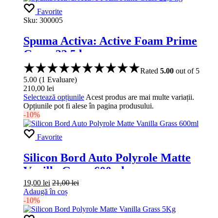
Favorite
Sku:
300005
Spuma Activa: Active Foam Prime
Grass 22,5 kg
Rated
5.00
out of 5
5.00
(
1
Evaluare
)
210,00
lei
Selectează opțiunile
Acest produs are mai multe variații.
Opțiunile pot fi alese în pagina produsului.
-10%
Favorite
Silicon Bord Auto Polyrole Matte
Vanilla Grass 600ml
19,00
lei
21,00
lei
Adaugă în coș
-10%