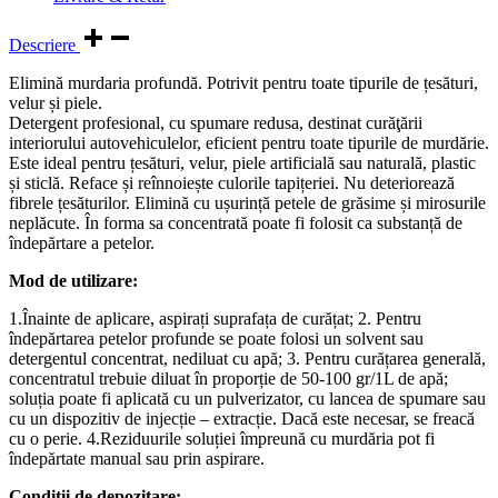
Descriere
Elimină murdaria profundă. Potrivit pentru toate tipurile de țesături,
velur și piele.
Detergent profesional, cu spumare redusa, destinat curăţării
interiorului autovehiculelor, eficient pentru toate tipurile de murdărie.
Este ideal pentru țesături, velur, piele artificială sau naturală, plastic
și sticlă. Reface și reînnoiește culorile tapițeriei. Nu deteriorează
fibrele țesăturilor. Elimină cu ușurință petele de grăsime și mirosurile
neplăcute. În forma sa concentrată poate fi folosit ca substanță de
îndepărtare a petelor.
Mod de utilizare:
1.Înainte de aplicare, aspirați suprafața de curățat; 2. Pentru
îndepărtarea petelor profunde se poate folosi un solvent sau
detergentul concentrat, nediluat cu apă; 3. Pentru curățarea generală,
concentratul trebuie diluat în proporție de 50-100 gr/1L de apă;
soluția poate fi aplicată cu un pulverizator, cu lancea de spumare sau
cu un dispozitiv de injecție – extracție. Dacă este necesar, se freacă
cu o perie. 4.Reziduurile soluției împreună cu murdăria pot fi
îndepărtate manual sau prin aspirare.
Condiții de depozitare: