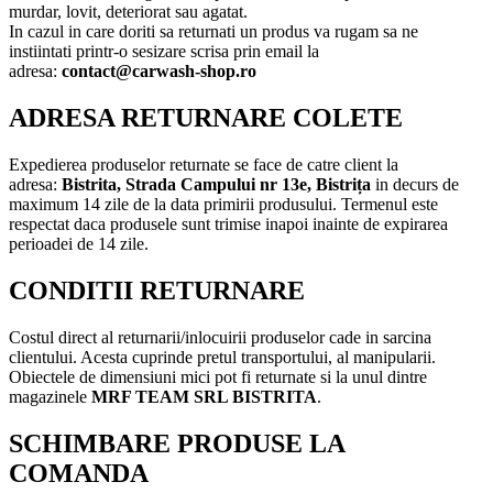
murdar, lovit, deteriorat sau agatat.
In cazul in care doriti sa returnati un produs va rugam sa ne
instiintati printr-o sesizare scrisa prin email la
adresa:
contact@carwash-shop.ro
ADRESA RETURNARE COLETE
Expedierea produselor returnate se face de catre client la
adresa:
Bistrita,
Strada Campului nr 13e, Bistrița
in decurs de
maximum 14 zile de la data primirii produsului. Termenul este
respectat daca produsele sunt trimise inapoi inainte de expirarea
perioadei de 14 zile.
CONDITII RETURNARE
Costul direct al returnarii/inlocuirii produselor cade in sarcina
clientului. Acesta cuprinde pretul transportului, al manipularii.
Obiectele de dimensiuni mici pot fi returnate si la unul dintre
magazinele
MRF TEAM SRL BISTRITA
.
SCHIMBARE PRODUSE LA
COMANDA