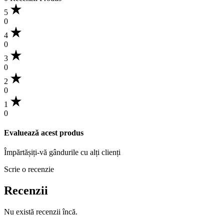
5
0
4
0
3
0
2
0
1
0
Evaluează acest produs
Împărtășiți-vă gândurile cu alți clienți
Scrie o recenzie
Recenzii
Nu există recenzii încă.