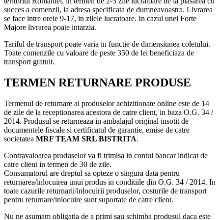
teritoriul Romaniei, in termen de 2-5 zile lucratoare de la plasarea cu
succes a comenzii, la adresa specificata de dumneavoastra. Livrarea
se face intre orele 9-17, in zilele lucratoare. In cazul unei Forte
Majore livrarea poate intarzia.
Tariful de transport poate varia in functie de dimensiunea coletului.
Toate comenzile cu valoare de peste 350 de lei beneficiaza de
transport gratuit.
TERMEN RETURNARE PRODUSE
Termenul de returnare al produselor achizitionate online este de 14
de zile de la receptionarea acestora de catre client, in baza O.G. 34 /
2014. Produsul se returneaza in ambalajul original insotit de
documentele fiscale si certificatul de garantie, emise de catre
societatea
MRF TEAM SRL BISTRITA
.
Contravaloarea produselor va fi trimisa in contul bancar indicat de
catre client in termen de 30 de zile.
Consumatorul are dreptul sa opteze o singura data pentru
returnarea/inlocuirea unui produs in conditiile din O.G. 34 / 2014. In
toate cazurile returnarii/inlocuirii produselor, costurile de transport
pentru returnare/inlocuire sunt suportate de catre client.
Nu ne asumam obligatia de a primi sau schimba produsul daca este