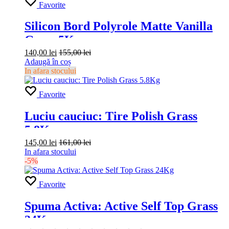
Favorite
Silicon Bord Polyrole Matte Vanilla
Grass 5Kg
140,00
lei
155,00
lei
Adaugă în coș
In afara stocului
Favorite
Luciu cauciuc: Tire Polish Grass
5.8Kg
145,00
lei
161,00
lei
In afara stocului
-5%
Favorite
Spuma Activa: Active Self Top Grass
24Kg