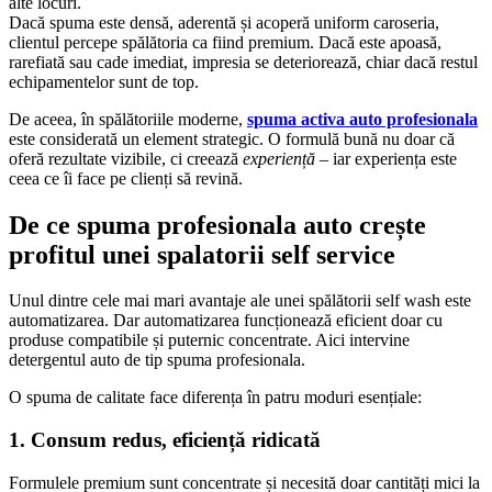
alte locuri.
Dacă spuma este densă, aderentă și acoperă uniform caroseria,
clientul percepe spălătoria ca fiind premium. Dacă este apoasă,
rarefiată sau cade imediat, impresia se deteriorează, chiar dacă restul
echipamentelor sunt de top.
De aceea, în spălătoriile moderne,
spuma activa auto profesionala
este considerată un element strategic. O formulă bună nu doar că
oferă rezultate vizibile, ci creează
experiență
– iar experiența este
ceea ce îi face pe clienți să revină.
De ce spuma profesionala auto crește
profitul unei spalatorii self service
Unul dintre cele mai mari avantaje ale unei spălătorii self wash este
automatizarea. Dar automatizarea funcționează eficient doar cu
produse compatibile și puternic concentrate. Aici intervine
detergentul auto de tip spuma profesionala.
O spuma de calitate face diferența în patru moduri esențiale:
1. Consum redus, eficiență ridicată
Formulele premium sunt concentrate și necesită doar cantități mici la