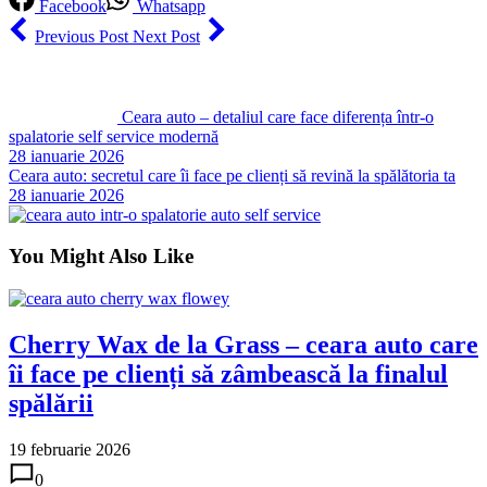
Facebook
Whatsapp
Previous Post
Next Post
Ceara auto – detaliul care face diferența într-o
spalatorie self service modernă
28 ianuarie 2026
Ceara auto: secretul care îi face pe clienți să revină la spălătoria ta
28 ianuarie 2026
You Might Also Like
Cherry Wax de la Grass – ceara auto care
îi face pe clienți să zâmbească la finalul
spălării
19 februarie 2026
0