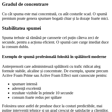
Gradul de concentrare
Cu cât spuma este mai concentrată, cu atât costurile scad. O spumă
premium poate genera spumare bogată chiar și la dozaje foarte mici.
Stabilitatea spumei
Spuma trebuie să rămână pe caroserie cel puțin câteva zeci de
secunde, pentru a acționa eficient. O spumă care curge imediat duce
la consum dublu.
Exemplu de spumă profesională folosită în spălătorii moderne
Antreprenorii care administrează spălătorii cu trafic ridicat aleg
formule stabile, alcaline și concentrate. De exemplu, spume precum
Active Foam Prime sau Active Foam Effect sunt cunoscute pentru:
spumare intensă
aderență excelentă
rezultate vizibile în primele 10 secunde
consum foarte redus per spălare
Folosirea unor astfel de produse duce la costuri predictibile, mai
puține intervenții tehnice și un grad crescut de satisfacție a clienților.