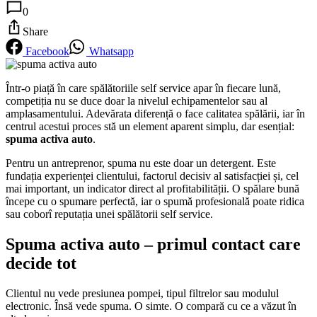
0
Share
Facebook
Whatsapp
Într-o piață în care spălătoriile self service apar în fiecare lună,
competiția nu se duce doar la nivelul echipamentelor sau al
amplasamentului. Adevărata diferență o face calitatea spălării, iar în
centrul acestui proces stă un element aparent simplu, dar esențial:
spuma activa auto
.
Pentru un antreprenor, spuma nu este doar un detergent. Este
fundația experienței clientului, factorul decisiv al satisfacției și, cel
mai important, un indicator direct al profitabilității. O spălare bună
începe cu o spumare perfectă, iar o spumă profesională poate ridica
sau coborî reputația unei spălătorii self service.
Spuma activa auto – primul contact care
decide tot
Clientul nu vede presiunea pompei, tipul filtrelor sau modulul
electronic. Însă vede spuma. O simte. O compară cu ce a văzut în