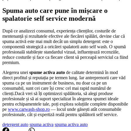
Spuma auto care pune în mișcare o
spalatorie self service modernă
După ce analizezi consumul, experiența clienților, costurile de
mentenanță și rezultatele efective ale fiecărei spălări, devine clar că
spuma activă este mai mult decât un simplu detergent: este o
componentă strategică a oricărei spalatorii auto self wash. O spumă
profesională stabilește standardul vizual, influențează recenziile,
reduce costurile și face ca fiecare client să perceapă serviciul ca fiind
premium.
Alegerea unei
spume activa auto
de calitate determină în mod
direct profitul și reputația pe termen lung. Iar antreprenorii care văd
spuma ca pe un instrument de business, nu doar ca pe un
consumabil, sunt cei care își cresc cel mai rapid numărul de
clienți.Dacă vrei să îți optimizezi spălătoria, să alegi produse
profesionale și să ai suport specializat în alegerea spumei ideale
pentru echipamentele tale, poți explora soluțiile complete disponibile
pe
www.carwash-shop.ro
— locul unde găsești atât consumabile
profesionale, cât și expertiză reală pentru spălătorii self service.
detergent auto
spuma activa
spuma activa auto