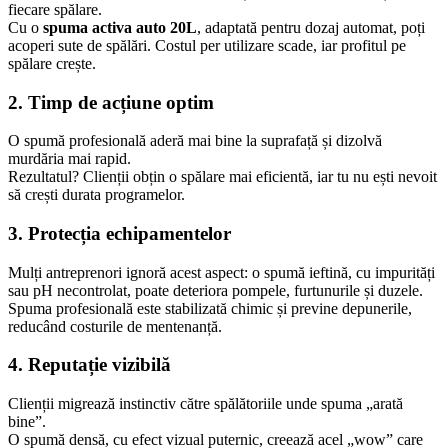
fiecare spălare.
Cu o
spuma activa auto 20L
, adaptată pentru dozaj automat, poți
acoperi sute de spălări. Costul per utilizare scade, iar profitul pe
spălare crește.
2. Timp de acțiune optim
O spumă profesională aderă mai bine la suprafață și dizolvă
murdăria mai rapid.
Rezultatul? Clienții obțin o spălare mai eficientă, iar tu nu ești nevoit
să crești durata programelor.
3. Protecția echipamentelor
Mulți antreprenori ignoră acest aspect: o spumă ieftină, cu impurități
sau pH necontrolat, poate deteriora pompele, furtunurile și duzele.
Spuma profesională este stabilizată chimic și previne depunerile,
reducând costurile de mentenanță.
4. Reputație vizibilă
Clienții migrează instinctiv către spălătoriile unde spuma „arată
bine”.
O spumă densă, cu efect vizual puternic, creează acel „wow” care